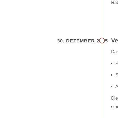
Rab
Ve
30. DEZEMBER 2025
Das
P
S
A
Die
ein