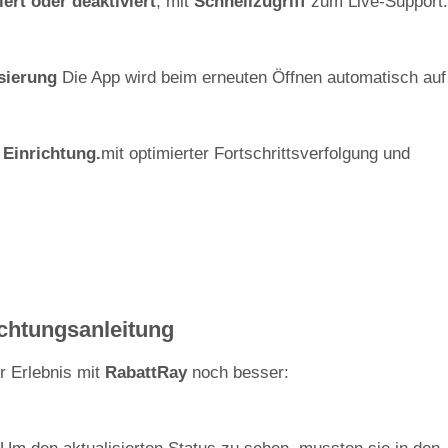
iert oder deaktiviert
, mit
Schnellzugriff
zum Live-Support.
sierung
Die App wird beim erneuten Öffnen automatisch auf
 Einrichtung.
mit optimierter Fortschrittsverfolgung und
chtungsanleitung
r Erlebnis mit
RabattRay
noch besser: