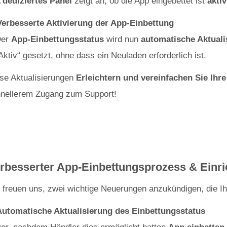
A
dediziertes Panel
zeigt an, ob die App eingebettet ist
aktiv
Verbesserte Aktivierung der App-Einbettung
Der
App-Einbettungsstatus
wird nun
automatische Aktuali
Aktiv“ gesetzt, ohne dass ein Neuladen erforderlich ist.
se Aktualisierungen
Erleichtern und vereinfachen Sie Ihre
nellerem Zugang zum Support!
rbesserter App-Einbettungsprozess & Einri
 freuen uns, zwei wichtige Neuerungen anzukündigen, die Ih
Automatische Aktualisierung des Einbettungsstatus