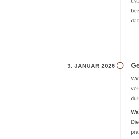
Das
bei
dab
Ge
3. JANUAR 2026
Wir
ver
dur
War
Die
pra