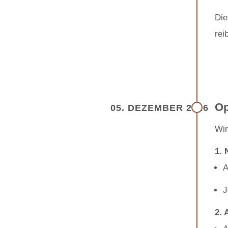
Die
rei
Op
05. DEZEMBER 2026
Wi
1. 
J
2. 