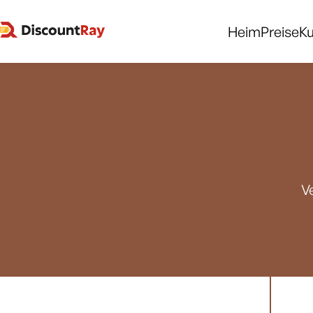
Heim
Preise
K
V