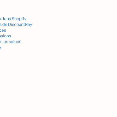
es dans Shopify
tes de DiscountRay
aces
 salons
r les salons
x