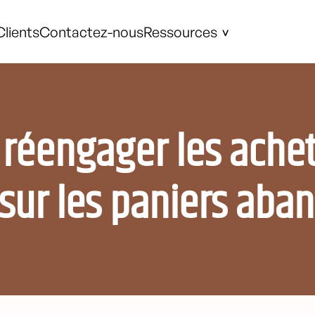
Clients
Contactez-nous
Ressources
 réengager les ache
 sur les paniers aba