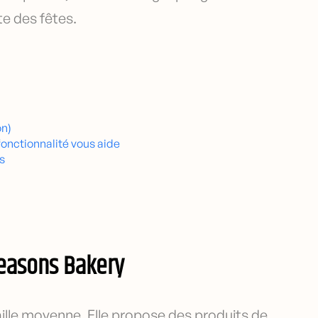
te des fêtes.
on)
onctionnalité vous aide
s
easons Bakery
ille moyenne. Elle propose des produits de