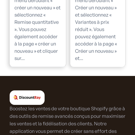
menu déroulant «
menu déroulant «
créer un nouveau » et
Créer un nouveau »
sélectionnez «
et sélectionnez «
Remise quantitative
Variantes à prix
». Vous pouvez
réduit ». Vous
également accéder
pouvez également
à la page « créer un
accéder à la page «
nouveau » et cliquer
Créer un nouveau »
sur...
et...
Boostez les ventes de votre boutique Shopify grâce à
des outils de remise avancés conçus pour maximiser
les ventes et la fidélisation des clients. Notre
application vous permet de créer sans effort des