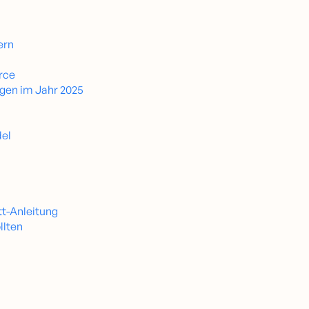
ern
rce
ngen im Jahr 2025
del
tt-Anleitung
llten