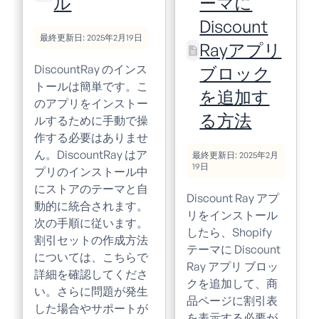
ル
ーマに
Discount
最終更新日: 2025年2月19日
Rayアプリ
DiscountRay のインス
ブロック
トールは簡単です。こ
を追加す
のアプリをインストー
る方法
ルするために手動で操
作する必要はありませ
ん。DiscountRay はア
最終更新日: 2025年2月
19日
プリのインストール中
にストアのテーマと自
Discount Ray アプ
動的に統合されます。
リをインストール
次の手順に従います。
したら、Shopify
割引セットの作成方法
テーマに Discount
については、こちらで
Ray アプリ ブロッ
詳細を確認してくださ
クを追加して、商
い。さらに問題が発生
品ページに割引表
した場合やサポートが
を表示する必要が