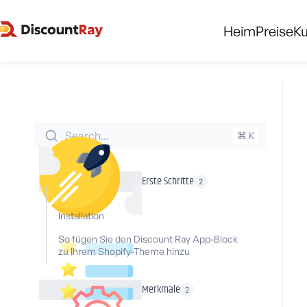
Heim
Preise
K
Search...
⌘ K
Erste Schritte
2
Installation
So fügen Sie den Discount Ray App-Block
zu Ihrem Shopify-Theme hinzu
Merkmale
2