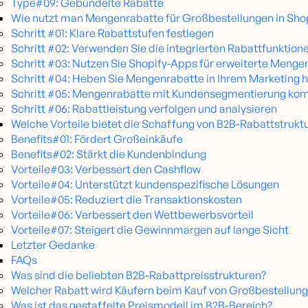
Type#09: Gebündelte Rabatte
Wie nutzt man Mengenrabatte für Großbestellungen in Sho
Schritt #01: Klare Rabattstufen festlegen
Schritt #02: Verwenden Sie die integrierten Rabattfunktion
Schritt #03: Nutzen Sie Shopify-Apps für erweiterte Menge
Schritt #04: Heben Sie Mengenrabatte in Ihrem Marketing 
Schritt #05: Mengenrabatte mit Kundensegmentierung kom
Schritt #06: Rabattleistung verfolgen und analysieren
Welche Vorteile bietet die Schaffung von B2B-Rabattstrukt
Benefits#01: Fördert Großeinkäufe
Benefits#02: Stärkt die Kundenbindung
Vorteile#03: Verbessert den Cashflow
Vorteile#04: Unterstützt kundenspezifische Lösungen
Vorteile#05: Reduziert die Transaktionskosten
Vorteile#06: Verbessert den Wettbewerbsvorteil
Vorteile#07: Steigert die Gewinnmargen auf lange Sicht
Letzter Gedanke
FAQs
Was sind die beliebten B2B-Rabattpreisstrukturen?
Welcher Rabatt wird Käufern beim Kauf von Großbestellun
Was ist das gestaffelte Preismodell im B2B-Bereich?