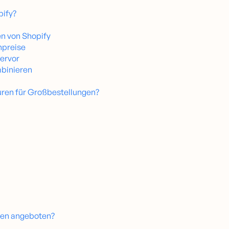
pify?
en von Shopify
npreise
hervor
binieren
uren für Großbestellungen?
gen angeboten?