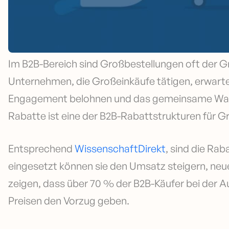
Im B2B-Bereich sind Großbestellungen oft der Gr
Unternehmen, die Großeinkäufe tätigen, erwart
Engagement belohnen und das gemeinsame Wac
Rabatte ist eine der B2B-Rabattstrukturen für G
Entsprechend
WissenschaftDirekt
, sind die Ra
eingesetzt können sie den Umsatz steigern, ne
zeigen, dass über 70 % der B2B-Käufer bei der 
Preisen den Vorzug geben.