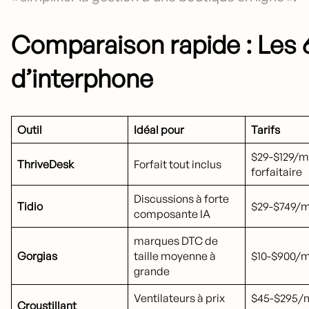
Comparaison rapide : Les 6
d’interphone
Outil
Idéal pour
Tarifs
$29-$129/m
ThriveDesk
Forfait tout inclus
forfaitaire
Discussions à forte
Tidio
$29-$749/m
composante IA
marques DTC de
Gorgias
taille moyenne à
$10-$900/m
grande
Ventilateurs à prix
$45-$295/
Croustillant