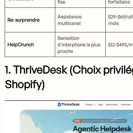
fixe
forfaitaire
Assistance
$29-$69/uti
Re: surprendre
multicanal
mois
Sensation
HelpCrunch
d'interphone la plus
$12-$495/m
proche
1. ThriveDesk (Choix privil
Shopify)