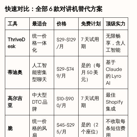
快速对比：全部 6 款对讲机替代方案
工具
最适合
价格
免费计划
顶级实力
统一价
无限畅
7 天试用
ThriveD
$29-$129
格一体
享，含人
esk
/月
期
化
工智能
基于
人工智
是的（每
$29-$74
Claude
蒂迪奥
能密集
月 50 美
9/月
的 Lyro
型聊天
元）
AI
中大型
最佳
高尔吉
7 天试用
$10-$90
DTC 品
Shopify
亚
0/月
期
集成
牌
统一价
不收取每
是的（2
$45-$29
脆
格的风
条短信费
5/月
个座位）
扇
用