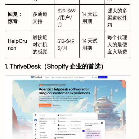
$29-$69
强大的多
回复：
多通道
14 天试
/用户/
渠道收件
惊奇
支持
用期
月
箱
最接近
每个代理
14 天试
HelpCru
$12-$49
对讲机
人的最便
nch
5/月
用期
的感觉
宜入场费
1. ThriveDesk（Shopify 企业的首选）