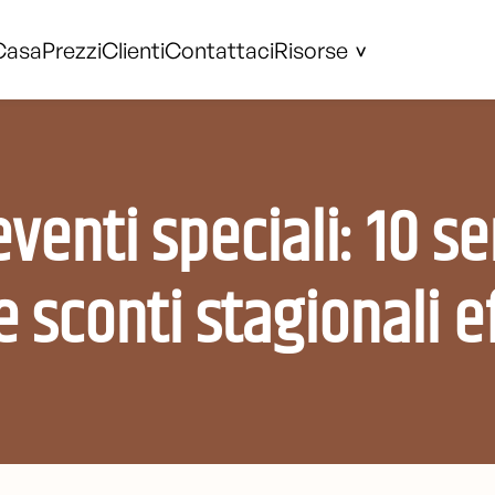
Casa
Prezzi
Clienti
Contattaci
Risorse
 eventi speciali: 10 
e sconti stagionali ef