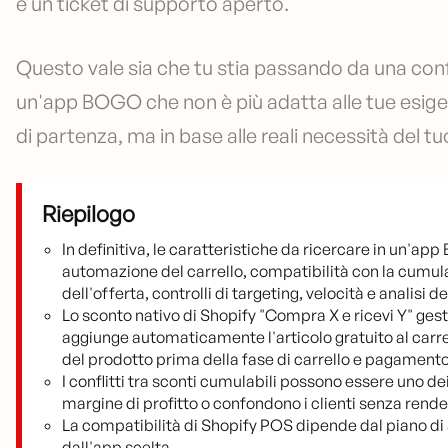
e un ticket di supporto aperto.
Questo vale sia che tu stia passando da una con
un'app BOGO che non è più adatta alle tue esige
di partenza, ma in base alle reali necessità del t
Riepilogo
In definitiva, le caratteristiche da ricercare in un'a
automazione del carrello, compatibilità con la cumulabi
dell'offerta, controlli di targeting, velocità e analisi d
Lo sconto nativo di Shopify "Compra X e ricevi Y" g
aggiunge automaticamente l'articolo gratuito al carre
del prodotto prima della fase di carrello e pagamento
I conflitti tra sconti cumulabili possono essere uno d
margine di profitto o confondono i clienti senza rende
La compatibilità di Shopify POS dipende dal piano di
dall'app scelta.