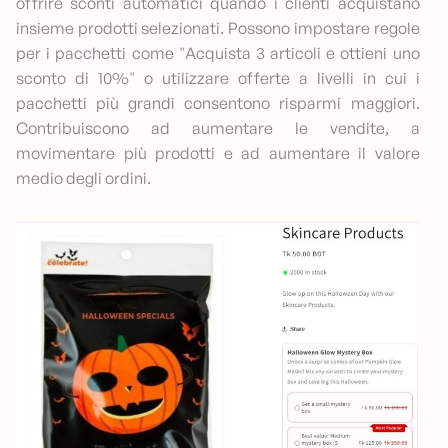
offrire sconti automatici quando i clienti acquistano
insieme prodotti selezionati. Possono impostare regole
per i pacchetti come "Acquista 3 articoli e ottieni uno
sconto di 10%" o utilizzare offerte a livelli in cui i
pacchetti più grandi consentono risparmi maggiori.
Contribuiscono ad aumentare le vendite, a
movimentare più prodotti e ad aumentare il valore
medio degli ordini.