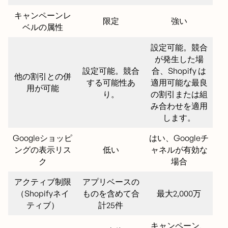
キャンペーンレ
限定
強い
ベルの属性
設定可能。競合
が発生した場
設定可能。競合
合、Shopify は
他の割引との併
する可能性あ
適用可能な最良
用が可能
り。
の割引または組
み合わせを適用
します。
Googleショッピ
はい、Googleチ
ングの表示リス
低い
ャネルが有効な
ク
場合
アクティブ制限
アプリベースの
（Shopifyネイ
ものを含めて合
最大2,000万
ティブ）
計25件
キャンペーン、