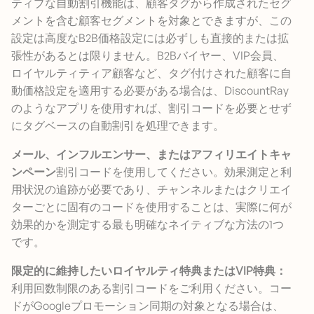
ティブな自動割引機能は、顧客タグから作成されたセグ
メントを含む顧客セグメントを対象とできますが、この
設定は高度なB2B価格設定には必ずしも直接的または拡
張性があるとは限りません。B2Bバイヤー、VIP会員、
ロイヤルティティア顧客など、タグ付けされた顧客に自
動価格設定を適用する必要がある場合は、DiscountRay
のようなアプリを使用すれば、割引コードを必要とせず
にタグベースの自動割引を処理できます。
メール、インフルエンサー、またはアフィリエイトキャ
ンペーン
割引コードを使用してください。効果測定と利
用状況の追跡が必要であり、チャンネルまたはクリエイ
ターごとに固有のコードを使用することは、実際に何が
効果的かを測定する最も明確なネイティブな方法の1つ
です。
限定的に維持したいロイヤルティ特典またはVIP特典：
利用回数制限のある割引コードをご利用ください。コー
ドがGoogleプロモーション同期の対象となる場合は、