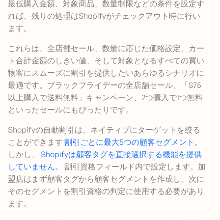
最低購入金額、対象商品、数量制限などの条件を設定す
れば、残りの処理はShopifyがチェックアウト時に行い
ます。
これらは、全店舗セール、数量に応じた価格設定、カー
ト合計金額のしきい値、そして対象となるすべての買い
物客にスムーズに割引を提供したいあらゆるシナリオに
最適です。ブラックフライデーの全店舗セール、「$75
以上購入で送料無料」キャンペーン、2つ購入で1つ無料
といったセールにもぴったりです。
Shopifyの自動割引は、ネイティブにターゲットを絞る
ことができます
割引ごとに最大5つの顧客セグメント
。
しかし、
Shopifyは顧客タグを直接選択する機能を提供
していません。
割引資格フィールド内で設定します。加
盟店はまず顧客タグから顧客セグメントを作成し、次に
そのセグメントを割引資格の判定に使用する必要があり
ます。