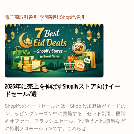
電子商取引割引
|
季節割引
|
Shopify割引
2026年に売上を伸ばすShopifyストア向けイー
ドセール7選
Shopifyのイードセールとは、Shopify加盟店がイードの
ショッピングシーズン中に実施する、セット割引、段階
的オファー、フラッシュセール、1つ買うと1つ無料など
の特別プロモーションです。これらは