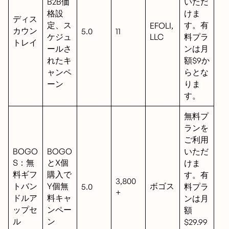
B2B価
いただ
格設
けま
ディス
定、ス
す。有
EFOLI,
カウン
5.0
11
ケジュ
LLC
料プラ
トレイ
ールさ
ンは月
れたキ
額$9か
ャンペ
らとな
ーン
りま
す。
無料プ
ランを
ご利用
BOGO
BOGO
いただ
S：無
とX個
けま
料ギフ
購入で
す。有
3,800
トバン
Y個無
ボゴス
5.0
料プラ
+
ドルア
料キャ
ンは月
ップセ
ンペー
額
ル
ン
$29.99