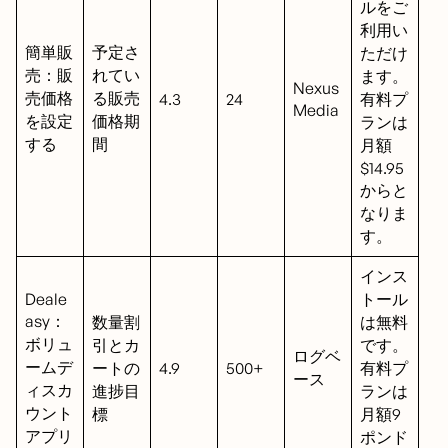
ルをご
利用い
簡単販
予定さ
ただけ
売：販
れてい
ます。
Nexus
売価格
る販売
4.3
24
有料プ
Media
を設定
価格期
ランは
する
間
月額
$14.95
からと
なりま
す。
インス
Deale
トール
asy：
数量割
は無料
ボリュ
引とカ
です。
ログベ
ームデ
ートの
4.9
500+
有料プ
ース
ィスカ
進捗目
ランは
ウント
標
月額9
アプリ
ポンド