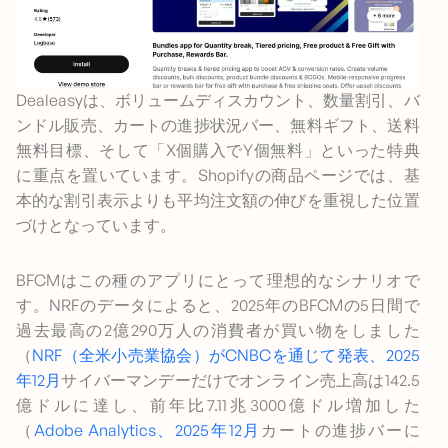
Dealeasyは、ボリュームディスカウント、数量割引、バ
ンドル販売、カートの進捗状況バー、無料ギフト、送料
無料目標、そして「X個購入でY個無料」といった特典
に重点を置いています。Shopifyの商品ページでは、基
本的な割引表示よりも平均注文額の伸びを重視した位置
づけとなっています。
BFCMはこの種のアプリにとって理想的なシナリオで
す。NRFのデータによると、2025年のBFCMの5日間で
過去最高の2億290万人の消費者が買い物をしました
（
NRF（全米小売業協会）がCNBCを通じて発表、2025
年12月
サイバーマンデーだけでオンライン売上高は142.5
億ドルに達し、前年比7.11兆3000億ドル増加した
（
Adobe Analytics、2025年12月
カートの進捗バーに