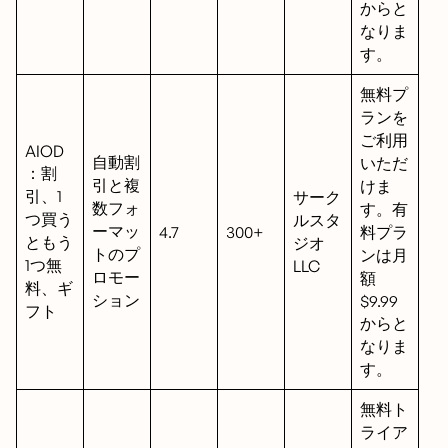
からと
なりま
す。
無料プ
ランを
ご利用
AIOD
自動割
いただ
：割
引と複
けま
引、1
サーク
数フォ
す。有
つ買う
ルスタ
ーマッ
4.7
300+
料プラ
ともう
ジオ
トのプ
ンは月
1つ無
LLC
ロモー
額
料、ギ
ション
$9.99
フト
からと
なりま
す。
無料ト
ライア