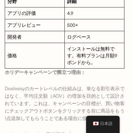
分野
詳細
アプリの評価
4.9
アプリレビュー
500+
開発者
ログベース
インストールは無料で
価格
す。有料プランは月額9
ポンドから。
ホリデーキャンペーンで際立つ理由：
Dealeasyのカートレベルの仕組みは、単なる割引表示で
はなく、平均注文額（AOV）の増加を目的として設計さ
れています。これは、キャンペーンの目標が、買い物客
にチェックアウトボタンをクリックする前に商品をもう
1点追加してもらうことである場合に役立ちます。
日本語