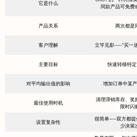
它是什么
同款产品可免费
产品关系
两次都是
客户理解
立竿见影——“买一
主要目标
快速转移特定 
对平均输出值的影响
增加订单中某
清理滞销库存、奖
最佳使用时机
限时闪
很简单——双方都
设置复杂性
少决策