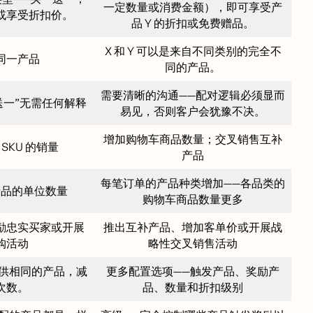
一定数量或消费金额），即可享受产
或享受折扣价。
品 Y 的折扣或免费赠品。
X 和 Y 可以是来自不同类别的完全不
同一产品
同的产品。
需要清晰的沟通——配对逻辑必须显而
送一”无需任何解释
易见，否则客户会犹豫不决。
增加购物车商品数量；交叉销售互补
SKU 的销量
产品
每笔订单的产品种类增加——各品类的
产品的单位数量
购物车商品数量更多
励忠实买家或开展
推出互补产品、增加客单价或开展战
购活动
略性交叉销售活动
提供相同的产品，减
更多配置选项——触发产品、奖励产
次数。
品、数量和折扣级别