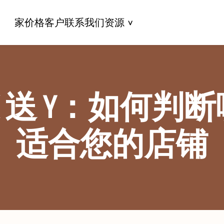
家
价格
客户
联系我们
资源
买 X 送 Y：如何
适合您的店铺