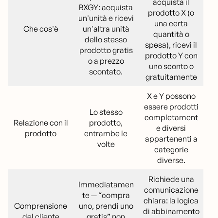
acquista il
BXGY: acquista
prodotto X (o
un'unità e ricevi
una certa
Che cos'è
un'altra unità
quantità o
dello stesso
spesa), ricevi il
prodotto gratis
prodotto Y con
o a prezzo
uno sconto o
scontato.
gratuitamente
X e Y possono
essere prodotti
Lo stesso
completament
Relazione con il
prodotto,
e diversi
prodotto
entrambe le
appartenenti a
volte
categorie
diverse.
Richiede una
Immediatamen
comunicazione
te — “compra
chiara: la logica
Comprensione
uno, prendi uno
di abbinamento
del cliente
gratis” non