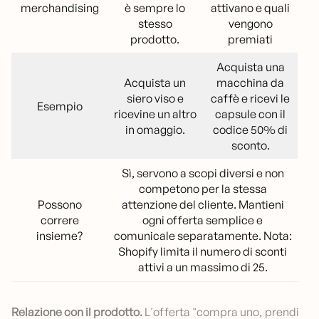
merchandising
è sempre lo
attivano e quali
stesso
vengono
prodotto.
premiati
Acquista una
Acquista un
macchina da
siero viso e
caffè e ricevi le
Esempio
ricevine un altro
capsule con il
in omaggio.
codice 50% di
sconto.
Sì, servono a scopi diversi e non
competono per la stessa
Possono
attenzione del cliente. Mantieni
correre
ogni offerta semplice e
insieme?
comunicale separatamente. Nota:
Shopify limita il numero di sconti
attivi a un massimo di 25.
Relazione con il prodotto.
L'offerta "compra uno, prendi