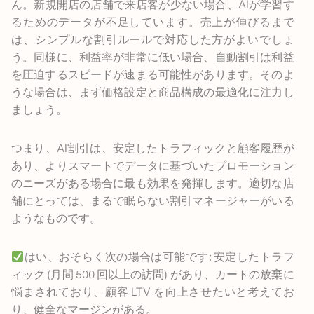
ん。新規開店の店舗で来店客が少ない場合、AIが学習す
るためのデータが不足しています。売上が伸びるまで
は、シンプルな割引ルールで対応した方がよいでしょ
う。同様に、利益率が非常に低い場合、自動割引は利益
を圧迫するスピードが速まる可能性があります。そのよ
うな場合は、まず価格設定と商品構成の最適化に注力し
ましょう。
つまり、AI割引は、安定したトラフィックと顧客履歴が
あり、よりスマートでデータに基づいたプロモーション
のニーズがある場合に最も効果を発揮します。適切な店
舗にとっては、まるで眠らない割引マネージャーがいる
ようなものです。
はい、おそらく次の場合は可能です: 安定したトラフ
ィック (月間 500 回以上の訪問) があり、カートの放棄に
悩まされており、顧客 LTV を向上させたいと考えてお
り、健全なマージンがある。