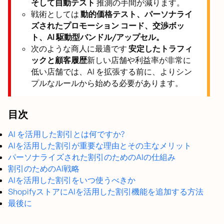
そして自動テスト
推測の手間が減ります。
戦術としては
動的価格テスト、パーソナライ
ズされたプロモーション コード、交渉ボッ
ト、AI 駆動型バンドル/アップセル。
次のような商人に最適です
安定したトラフィ
ックと顧客履歴
新しい店舗や利益率が非常に
低い店舗では、AI を拡張する前に、よりシン
プルなルールから始める必要があります。
目次
AI を活用した割引とは何ですか?
AIを活用した割引が重要な理由とその主なメリット
パーソナライズされた割引のためのAIの仕組み
割引のためのAI戦略
AIを活用した割引をいつ使うべきか
ShopifyストアにAIを活用した割引機能を追加する方法
最後に